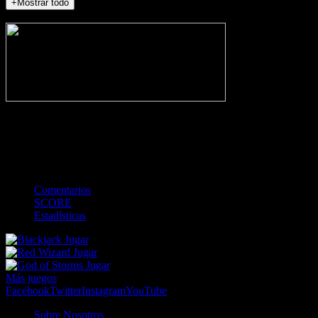
+Mostrar todo
NO_INCIDENTS
-
Gol
Tarjeta amarilla
Roja
Córner
Penalti
FKIC
Sustitución
0
-
-
-
-
-
-
0
-
-
-
-
-
-
Comentarios
SCORE
Estadísticas
Jugar
Jugar
Jugar
Más juegos
Facebook
Twitter
Instagram
YouTube
Sobre Nosotros