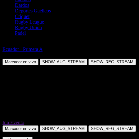
Dardos
Deportes Gaélicos
Críquet
Rugby League
Rugby Union
Padel
Fútbol
Ecuador - Primera A
Independiente Del Valle vs El Nacional
Marcador en vivo
SHOW_AUG_STREAM
SHOW_REG_STREAM
Ir a Evento
Marcador en vivo
SHOW_AUG_STREAM
SHOW_REG_STREAM