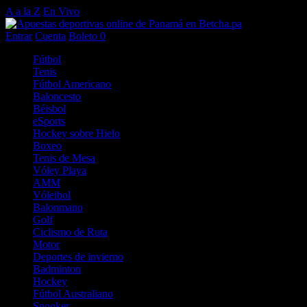
A a la Z
En Vivo
Entrar
Cuenta
Boleto
0
Fútbol
Tenis
Fútbol Americano
Baloncesto
Béisbol
eSports
Hockey sobre Hielo
Boxeo
Tenis de Mesa
Vóley Playa
AMM
Vóleibol
Balonmano
Golf
Ciclismo de Ruta
Motor
Deportes de invierno
Badminton
Hockey
Fútbol Australiano
Snooker