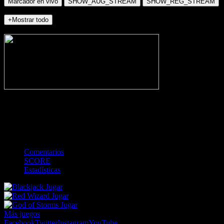
Marcador en vivo
SHOW_AUG_STREAM
SHOW_REG_STREAM
+Mostrar todo
NO_INCIDENTS
-
Gol
Tarjeta amarilla
Roja
Córner
Penalti
FKIC
Sustitución
0
-
-
-
-
-
-
0
-
-
-
-
-
-
Comentarios
SCORE
Estadísticas
Jugar
Jugar
Jugar
Más juegos
Facebook
Twitter
Instagram
YouTube