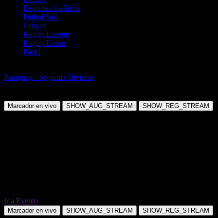
Deportes Gaélicos
Fútbol Sala
Críquet
Rugby League
Rugby Union
Padel
Fútbol
Paraguay - Segunda Division
12 de Junio de Villa Hayes vs
Deportivo Santani
Marcador en vivo
SHOW_AUG_STREAM
SHOW_REG_STREAM
Ir a Evento
Marcador en vivo
SHOW_AUG_STREAM
SHOW_REG_STREAM