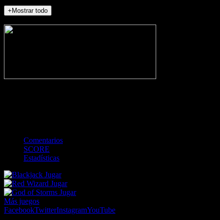
+Mostrar todo
NO_INCIDENTS
-
Gol
Tarjeta amarilla
Roja
Córner
Penalti
FKIC
Sustitución
0
-
-
-
-
-
-
0
-
-
-
-
-
-
Comentarios
SCORE
Estadísticas
Jugar
Jugar
Jugar
Más juegos
Facebook
Twitter
Instagram
YouTube