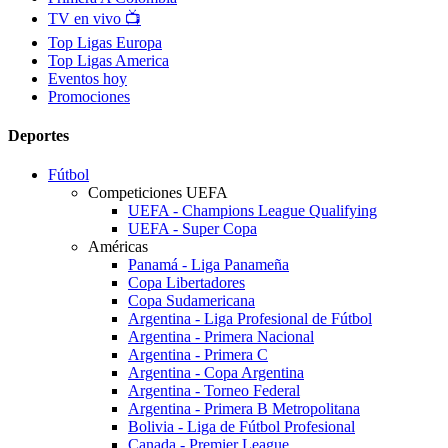
TV en vivo 📺
Top Ligas Europa
Top Ligas America
Eventos hoy
Promociones
Deportes
Fútbol
Competiciones UEFA
UEFA - Champions League Qualifying
UEFA - Super Copa
Américas
Panamá - Liga Panameña
Copa Libertadores
Copa Sudamericana
Argentina - Liga Profesional de Fútbol
Argentina - Primera Nacional
Argentina - Primera C
Argentina - Copa Argentina
Argentina - Torneo Federal
Argentina - Primera B Metropolitana
Bolivia - Liga de Fútbol Profesional
Canada - Premier League