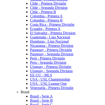
Chile - Primera División
Chile - Segunda Division
Chile - Primera B
Colombia - Primera A
Colombia - Primera B
Costa Rica - Primera División
Ecuador - Primera A
El Salvador - Primera Division
Guatemala - Liga Nacional
Honduras - Liga Nacional
Nicaragua - Primera Division
Paraguay - Primera División
Paraguay - Segunda Division
Perú - Primera División
Peru - Segunda Division
Uruguay - Primera División
Uruguay - Segunda Division
EE.UU - MLS
USA - USL Championship
USA - USL League One
Venezuela - Primera División
Brasil
Brasil - Serie A
Brasil - Serie B
Brasil - Serie C