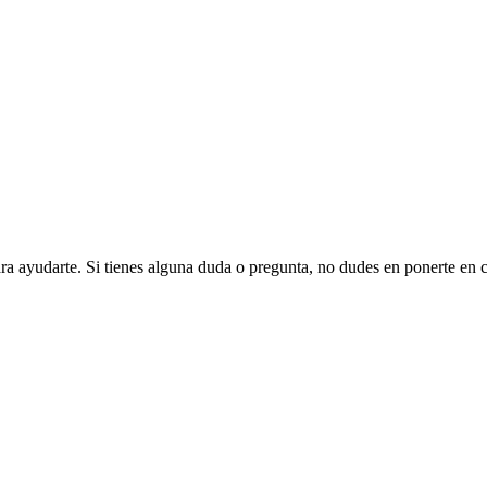
 para ayudarte. Si tienes alguna duda o pregunta, no dudes en ponerte e