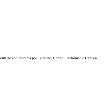
n contacto con nosotros por Teléfono, Correo Electrónico o Chat en