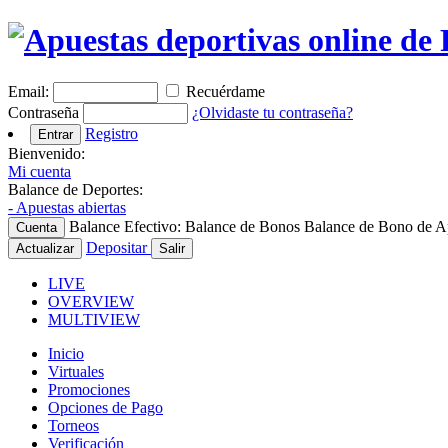
Email:
Recuérdame
Contraseña
¿Olvidaste tu contraseña?
Registro
Bienvenido:
Mi cuenta
Balance de Deportes
:
-
Apuestas abiertas
Balance Efectivo:
Balance de Bonos
Balance de Bono de A
Cuenta
Depositar
Actualizar
Salir
LIVE
OVERVIEW
MULTIVIEW
Inicio
Virtuales
Promociones
Opciones de Pago
Torneos
Verificación