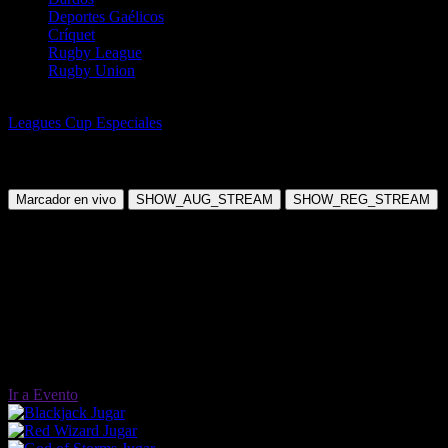
Deportes Gaélicos
Críquet
Rugby League
Rugby Union
Fútbol
Leagues Cup Especiales
Leagues Cup 2025 Los Angeles FC vs
Pachuca Especiales (solo 90 Min)
Viernes, 01 Ago 2025 21:30:00
Marcador en vivo
SHOW_AUG_STREAM
SHOW_REG_STREAM
Ir a Evento
Jugar
Jugar