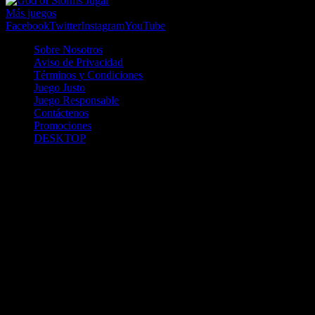
Jugar
Más juegos
Facebook
Twitter
Instagram
YouTube
Sobre Nosotros
Aviso de Privacidad
Términos y Condiciones
Juego Justo
Juego Responsable
Contáctenos
Promociones
DESKTOP
Betcha.pa es operado por ONJOC, CORP. una compañía registrada
en la República de Panamá, autorizada y regulada por la Junta de
Control de Juegos de la Repúlblica de Panamá a través del Contrato
de Admnistración y Operación de Juegos de Suerte y Azar a través
de Internet No. JCJ-03-2020, debidamente refrendado por la
Contraloría de la República de Panamá el día 15 de junio de 2020
con oficinas en Urbanización Costa del Este, PH Plaza Real,
Oficina 403, Corregimiento de Juan Díaz, República de Panamá,
localizables al telefóno +(507) 304-8693 y correo electrónico
info@onjoc.com
SPACEWONDER HOLDINGS LIMITED es una filial europea de