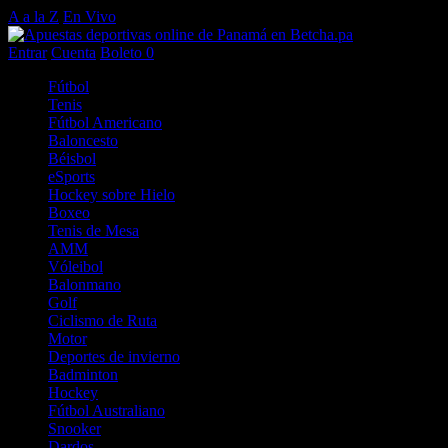
A a la Z
En Vivo
Entrar
Cuenta
Boleto
0
Fútbol
Tenis
Fútbol Americano
Baloncesto
Béisbol
eSports
Hockey sobre Hielo
Boxeo
Tenis de Mesa
AMM
Vóleibol
Balonmano
Golf
Ciclismo de Ruta
Motor
Deportes de invierno
Badminton
Hockey
Fútbol Australiano
Snooker
Dardos