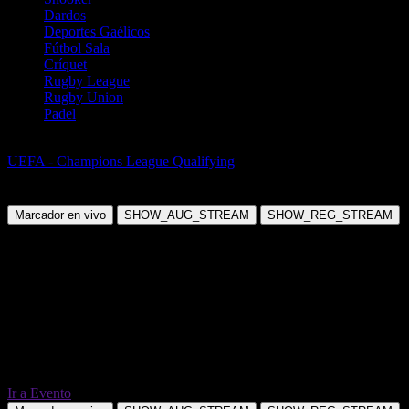
Dardos
Deportes Gaélicos
Fútbol Sala
Críquet
Rugby League
Rugby Union
Padel
Fútbol
UEFA - Champions League Qualifying
Malmo FF vs FC
Copenhagen
Marcador en vivo
SHOW_AUG_STREAM
SHOW_REG_STREAM
Ir a Evento