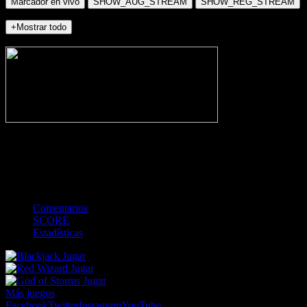
Marcador en vivo
SHOW_AUG_STREAM
SHOW_REG_STREAM
+Mostrar todo
NO_INCIDENTS
-
Gol
Tarjeta amarilla
Roja
Córner
Penalti
FKIC
Sustitución
0
-
-
-
-
-
-
0
-
-
-
-
-
-
Comentarios
SCORE
Estadísticas
Jugar
Jugar
Jugar
Más juegos
Facebook
Twitter
Instagram
YouTube