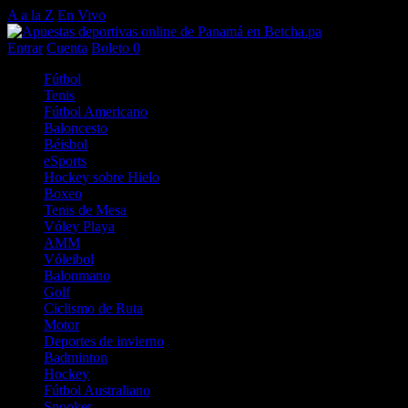
A a la Z
En Vivo
Entrar
Cuenta
Boleto
0
Fútbol
Tenis
Fútbol Americano
Baloncesto
Béisbol
eSports
Hockey sobre Hielo
Boxeo
Tenis de Mesa
Vóley Playa
AMM
Vóleibol
Balonmano
Golf
Ciclismo de Ruta
Motor
Deportes de invierno
Badminton
Hockey
Fútbol Australiano
Snooker