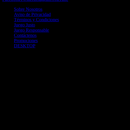
Sobre Nosotros
Aviso de Privacidad
Términos y Condiciones
Juego Justo
Juego Responsable
Contáctenos
Promociones
DESKTOP
Betcha.pa es operado por ONJOC, CORP. una compañía registrada
en la República de Panamá, autorizada y regulada por la Junta de
Control de Juegos de la Repúlblica de Panamá a través del Contrato
de Admnistración y Operación de Juegos de Suerte y Azar a través
de Internet No. JCJ-03-2020, debidamente refrendado por la
Contraloría de la República de Panamá el día 15 de junio de 2020
con oficinas en Urbanización Costa del Este, PH Plaza Real,
Oficina 403, Corregimiento de Juan Díaz, República de Panamá,
localizables al telefóno +(507) 304-8693 y correo electrónico
info@onjoc.com
SPACEWONDER HOLDINGS LIMITED es una filial europea de
Onjoc Corp., debidamente registrada en Chipre, con oficinas en 1
Katalanou, Piso: 1 °, Piso: 101, Aglantzia, Nicosia, 2121, CHIPRE,