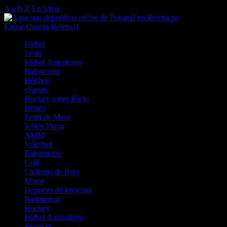
A a la Z
En Vivo
Entrar
Cuenta
Boleto
0
Fútbol
Tenis
Fútbol Americano
Baloncesto
Béisbol
eSports
Hockey sobre Hielo
Boxeo
Tenis de Mesa
Vóley Playa
AMM
Vóleibol
Balonmano
Golf
Ciclismo de Ruta
Motor
Deportes de invierno
Badminton
Hockey
Fútbol Australiano
Snooker