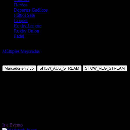
Dardos
Deportes Gaélicos
Fútbol Sala
Críquet
Rugby League
Rugby Union
Padel
Fútbol
Múltiples Mejoradas
Dom 03 Ago: Europa Triple
Domingo, 03 Ago 2025 06:00:00
Marcador en vivo
SHOW_AUG_STREAM
SHOW_REG_STREAM
Ir a Evento