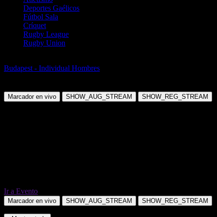
Deportes Gaélicos
Fútbol Sala
Críquet
Rugby League
Rugby Union
Tenis
Budapest - Individual Hombres
Gergely Madarasz vs Zdenek
Derkas
Marcador en vivo
SHOW_AUG_STREAM
SHOW_REG_STREAM
Ir a Evento
Marcador en vivo
SHOW_AUG_STREAM
SHOW_REG_STREAM