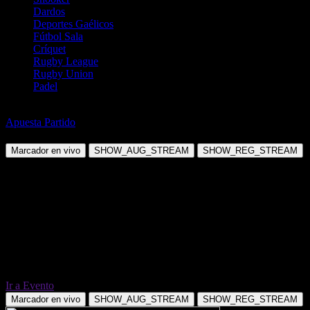
Dardos
Deportes Gaélicos
Fútbol Sala
Críquet
Rugby League
Rugby Union
Padel
Rugby League
Apuesta Partido
Manly Sea Eagles vs New Zealand Warriors
Marcador en vivo
SHOW_AUG_STREAM
SHOW_REG_STREAM
Ir a Evento
Marcador en vivo
SHOW_AUG_STREAM
SHOW_REG_STREAM