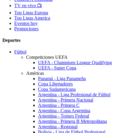
TV en vivo 📺
Top Ligas Europa
Top Ligas America
Eventos hoy
Promociones
Deportes
Fútbol
Competiciones UEFA
UEFA - Champions League Qualifying
UEFA - Super Copa
Américas
Panamá - Liga Panameña
Copa Libertadores
Copa Sudamericana
Argentina - Liga Profesional de Fútbol
Argentina - Primera Nacional
Argentina - Primera C
Argentina - Copa Argentina
Argentina - Torneo Federal
Argentina - Primera B Metropolitana
Argentina - Regional
Bolivia - Liga de Fútbol Profesional