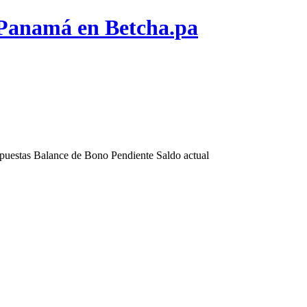
puestas
Balance de Bono Pendiente
Saldo actual