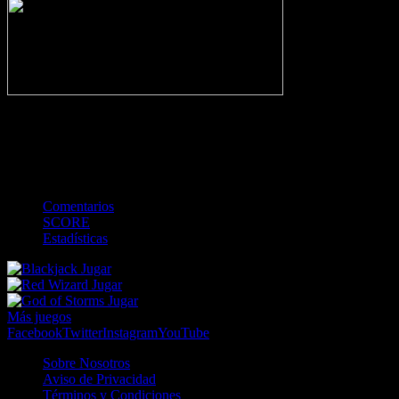
-
Gol
Tarjeta amarilla
Roja
Córner
Penalti
FKIC
Sustitución
0
-
-
-
-
-
-
0
-
-
-
-
-
-
Comentarios
SCORE
Estadísticas
Jugar
Jugar
Jugar
Más juegos
Facebook
Twitter
Instagram
YouTube
Sobre Nosotros
Aviso de Privacidad
Términos y Condiciones