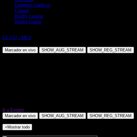
Deportes Gaélicos
Críquet
Rugby League
Rugby Union
Fútbol
EE.UU - MLS
Chicago Fire vs New York City
Marcador en vivo
SHOW_AUG_STREAM
SHOW_REG_STREAM
Ir a Evento
Marcador en vivo
SHOW_AUG_STREAM
SHOW_REG_STREAM
+Mostrar todo
NO_INCIDENTS