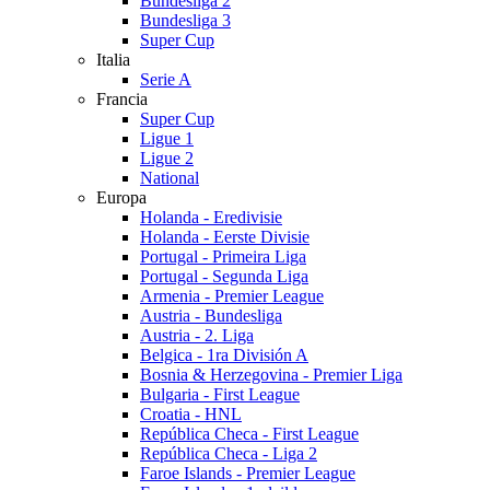
Bundesliga 2
Bundesliga 3
Super Cup
Italia
Serie A
Francia
Super Cup
Ligue 1
Ligue 2
National
Europa
Holanda - Eredivisie
Holanda - Eerste Divisie
Portugal - Primeira Liga
Portugal - Segunda Liga
Armenia - Premier League
Austria - Bundesliga
Austria - 2. Liga
Belgica - 1ra División A
Bosnia & Herzegovina - Premier Liga
Bulgaria - First League
Croatia - HNL
República Checa - First League
República Checa - Liga 2
Faroe Islands - Premier League