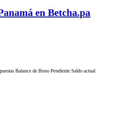
puestas
Balance de Bono Pendiente
Saldo actual