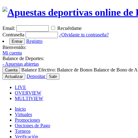
Email:
Recuérdame
Contraseña
¿Olvidaste tu contraseña?
Registro
Bienvenido:
Mi cuenta
Balance de Deportes
:
-
Apuestas abiertas
Balance Efectivo:
Balance de Bonos
Balance de Bono de A
Cuenta
Depositar
Actualizar
Salir
LIVE
OVERVIEW
MULTIVIEW
Inicio
Virtuales
Promociones
Opciones de Pago
Torneos
Verificación