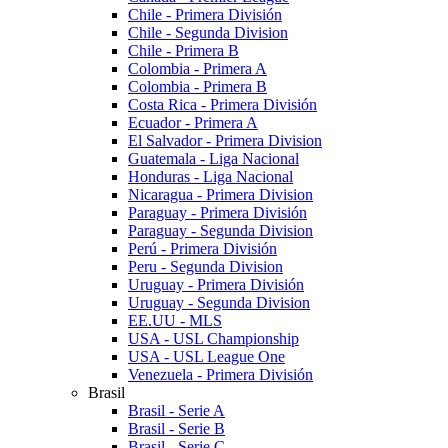
Chile - Primera División
Chile - Segunda Division
Chile - Primera B
Colombia - Primera A
Colombia - Primera B
Costa Rica - Primera División
Ecuador - Primera A
El Salvador - Primera Division
Guatemala - Liga Nacional
Honduras - Liga Nacional
Nicaragua - Primera Division
Paraguay - Primera División
Paraguay - Segunda Division
Perú - Primera División
Peru - Segunda Division
Uruguay - Primera División
Uruguay - Segunda Division
EE.UU - MLS
USA - USL Championship
USA - USL League One
Venezuela - Primera División
Brasil
Brasil - Serie A
Brasil - Serie B
Brasil - Serie C