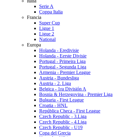
Italia
Serie A
Coppa Italia
Francia
Super Cup
Ligue 1
Ligue 2
National
Europa
Holanda - Eredivisie
Holanda - Eerste Divisie
Portugal - Primeira Liga
Portugal - Segunda Liga
Armenia - Premier League
Austria - Bundesliga
Austria - 2. Liga
Belgica - 1ra División A
Bosnia & Herzegovina - Premier Liga
Bulgaria - First League
Croatia - HNL
República Checa - First League
Czech Republic - 3.Liga
Czech Republic - 4.Liga
Czech Republic - U19
Copa del Grecia