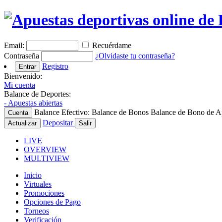
Email:
Recuérdame
Contraseña
¿Olvidaste tu contraseña?
Registro
Bienvenido:
Mi cuenta
Balance de Deportes
:
-
Apuestas abiertas
Balance Efectivo:
Balance de Bonos
Balance de Bono de A
Cuenta
Depositar
Actualizar
Salir
LIVE
OVERVIEW
MULTIVIEW
Inicio
Virtuales
Promociones
Opciones de Pago
Torneos
Verificación