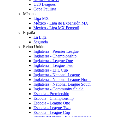
U20 Leagues
Copa Paulista
México
Liga MX
México - Liga de Expansión MX
Mexico - Liga MX Femenil
España
La Liga
Segunda
Reino Unido
Inglaterra - Premier League
Inglaterra - Championship
Inglaterra - League One
Inglaterra - League Two
Inglaterra - EFL Cup
Inglaterra - National League
Inglaterra - National League North
Inglaterra - National League South
Inglaterra - Community Shield
Escocia - Premiership
Escocia - Championship
Escocia - League One
Escocia - League Two
Escocia - League Cup