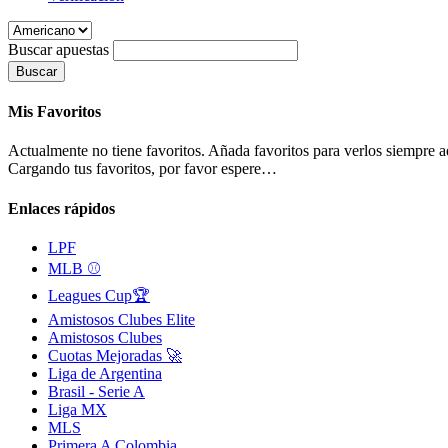
Buscar apuestas
Buscar
Mis Favoritos
Actualmente no tiene favoritos. Añada favoritos para verlos siempre a
Cargando tus favoritos, por favor espere…
Enlaces rápidos
LPF
MLB ⚾
Leagues Cup🏆
Amistosos Clubes Elite
Amistosos Clubes
Cuotas Mejoradas 🚀
Liga de Argentina
Brasil - Serie A
Liga MX
MLS
Primera A Colombia