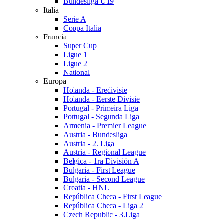
Bundesliga U19
Italia
Serie A
Coppa Italia
Francia
Super Cup
Ligue 1
Ligue 2
National
Europa
Holanda - Eredivisie
Holanda - Eerste Divisie
Portugal - Primeira Liga
Portugal - Segunda Liga
Armenia - Premier League
Austria - Bundesliga
Austria - 2. Liga
Austria - Regional League
Belgica - 1ra División A
Bulgaria - First League
Bulgaria - Second League
Croatia - HNL
República Checa - First League
República Checa - Liga 2
Czech Republic - 3.Liga