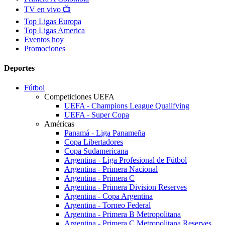
TV en vivo 📺
Top Ligas Europa
Top Ligas America
Eventos hoy
Promociones
Deportes
Fútbol
Competiciones UEFA
UEFA - Champions League Qualifying
UEFA - Super Copa
Américas
Panamá - Liga Panameña
Copa Libertadores
Copa Sudamericana
Argentina - Liga Profesional de Fútbol
Argentina - Primera Nacional
Argentina - Primera C
Argentina - Primera Division Reserves
Argentina - Copa Argentina
Argentina - Torneo Federal
Argentina - Primera B Metropolitana
Argentina - Primera C Metropolitana Reserves