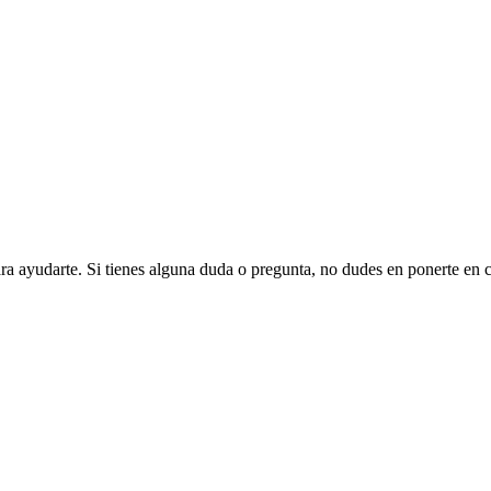
 para ayudarte. Si tienes alguna duda o pregunta, no dudes en ponerte e