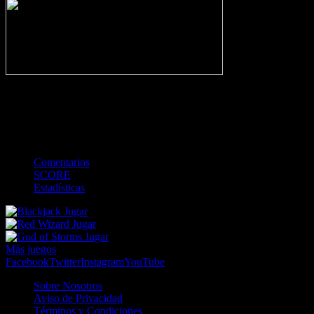
-
Gol
Tarjeta amarilla
Roja
Córner
Penalti
FKIC
Sustitución
0
-
-
-
-
-
-
0
-
-
-
-
-
-
Comentarios
SCORE
Estadísticas
Jugar
Jugar
Jugar
Más juegos
Facebook
Twitter
Instagram
YouTube
Sobre Nosotros
Aviso de Privacidad
Términos y Condiciones