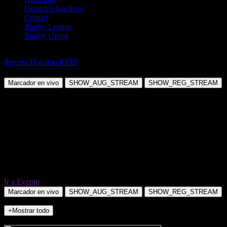
Deportes Gaélicos
Críquet
Rugby League
Rugby Union
Fútbol
Tercera Division RFEF
CD Badajoz vs CD Diocesano
Marcador en vivo
SHOW_AUG_STREAM
SHOW_REG_STREAM
Ir a Evento
Marcador en vivo
SHOW_AUG_STREAM
SHOW_REG_STREAM
+Mostrar todo
NO_INCIDENTS