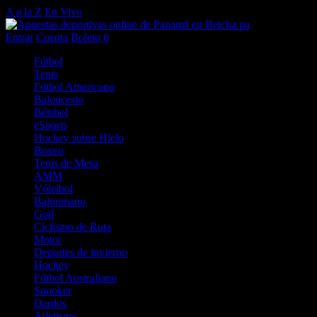
A a la Z
En Vivo
Entrar
Cuenta
Boleto
0
Fútbol
Tenis
Fútbol Americano
Baloncesto
Béisbol
eSports
Hockey sobre Hielo
Boxeo
Tenis de Mesa
AMM
Vóleibol
Balonmano
Golf
Ciclismo de Ruta
Motor
Deportes de invierno
Hockey
Fútbol Australiano
Snooker
Dardos
Atletismo