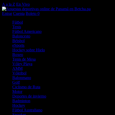
A a la Z
En Vivo
Entrar
Cuenta
Boleto
0
Fútbol
Tenis
Fútbol Americano
Baloncesto
Béisbol
eSports
Hockey sobre Hielo
Boxeo
Tenis de Mesa
Vóley Playa
AMM
Vóleibol
Balonmano
Golf
Ciclismo de Ruta
Motor
Deportes de invierno
Badminton
Hockey
Fútbol Australiano
Snooker