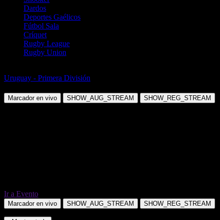
Dardos
Deportes Gaélicos
Fútbol Sala
Críquet
Rugby League
Rugby Union
Fútbol
Uruguay - Primera División
Penarol Montevideo vs Danubio
Marcador en vivo
SHOW_AUG_STREAM
SHOW_REG_STREAM
Ir a Evento
Marcador en vivo
SHOW_AUG_STREAM
SHOW_REG_STREAM