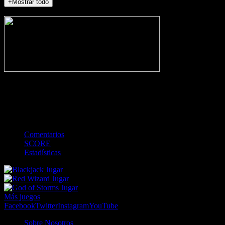
+Mostrar todo
NO_INCIDENTS
-
Gol
Tarjeta amarilla
Roja
Córner
Penalti
FKIC
Sustitución
0
-
-
-
-
-
-
0
-
-
-
-
-
-
Comentarios
SCORE
Estadísticas
Jugar
Jugar
Jugar
Más juegos
Facebook
Twitter
Instagram
YouTube
Sobre Nosotros