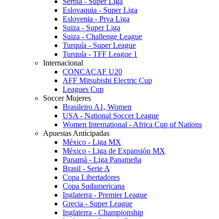
Serbia - Super Liga
Eslovaquia - Super Liga
Eslovenia - Prva Liga
Suiza - Super Liga
Suiza - Challenge League
Turquía - Super League
Turquía - TFF League 1
Internacional
CONCACAF U20
AFF Mitsubishi Electric Cup
Leagues Cup
Soccer Mujeres
Brasileiro A1, Women
USA - National Soccer League
Women International - Africa Cup of Nations
Apuestas Anticipadas
México - Liga MX
México - Liga de Expansión MX
Panamá - Liga Panameña
Brasil - Serie A
Copa Libertadores
Copa Sudamericana
Inglaterra - Premier League
Grecia - Super League
Inglaterra - Championship