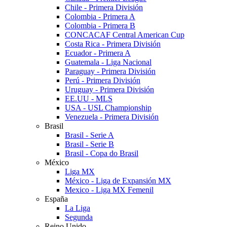
Chile - Primera División
Colombia - Primera A
Colombia - Primera B
CONCACAF Central American Cup
Costa Rica - Primera División
Ecuador - Primera A
Guatemala - Liga Nacional
Paraguay - Primera División
Perú - Primera División
Uruguay - Primera División
EE.UU - MLS
USA - USL Championship
Venezuela - Primera División
Brasil
Brasil - Serie A
Brasil - Serie B
Brasil - Copa do Brasil
México
Liga MX
México - Liga de Expansión MX
Mexico - Liga MX Femenil
España
La Liga
Segunda
Reino Unido