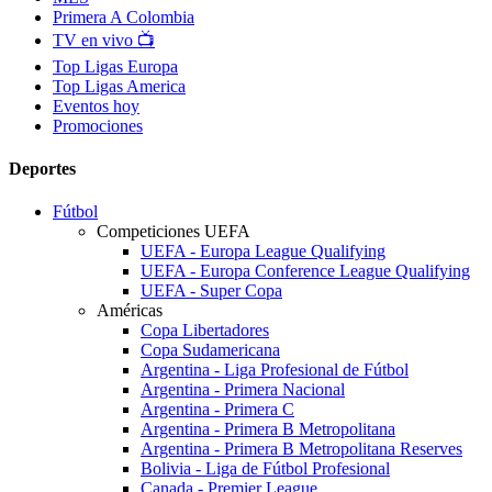
Primera A Colombia
TV en vivo 📺
Top Ligas Europa
Top Ligas America
Eventos hoy
Promociones
Deportes
Fútbol
Competiciones UEFA
UEFA - Europa League Qualifying
UEFA - Europa Conference League Qualifying
UEFA - Super Copa
Américas
Copa Libertadores
Copa Sudamericana
Argentina - Liga Profesional de Fútbol
Argentina - Primera Nacional
Argentina - Primera C
Argentina - Primera B Metropolitana
Argentina - Primera B Metropolitana Reserves
Bolivia - Liga de Fútbol Profesional
Canada - Premier League