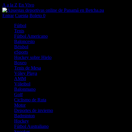
A a la Z
En Vivo
Entrar
Cuenta
Boleto
0
Fútbol
Tenis
Fútbol Americano
Baloncesto
Béisbol
eSports
Hockey sobre Hielo
Boxeo
Tenis de Mesa
Vóley Playa
AMM
Vóleibol
Balonmano
Golf
Ciclismo de Ruta
Motor
Deportes de invierno
Badminton
Hockey
Fútbol Australiano
Snooker