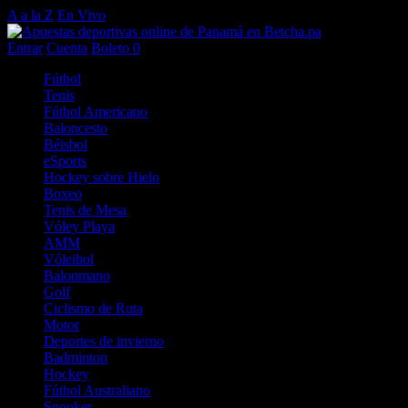
A a la Z
En Vivo
Entrar
Cuenta
Boleto
0
Fútbol
Tenis
Fútbol Americano
Baloncesto
Béisbol
eSports
Hockey sobre Hielo
Boxeo
Tenis de Mesa
Vóley Playa
AMM
Vóleibol
Balonmano
Golf
Ciclismo de Ruta
Motor
Deportes de invierno
Badminton
Hockey
Fútbol Australiano
Snooker