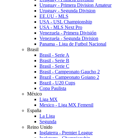
Uruguay - Primera Division Amateur
Uruguay - Segunda Division
EE.UU - MLS
USA - USL Championship
USA - MLS Next Pro
Venezuela - Primera División
Venezuela - Segunda Division
Panama - Liga de Futbol Nacional
Brasil
Brasil - Serie A
Brasil - Serie B
Brasil - Serie C
Brasil - Campeonato Gaucho 2
Brazil - Campeonato Goiano 2
Brazil - U20 Cups
Copa Paulista
México
Liga MX
Mexico - Liga MX Femenil
España
La Liga
Segunda
Reino Unido
Inglaterra - Premier League