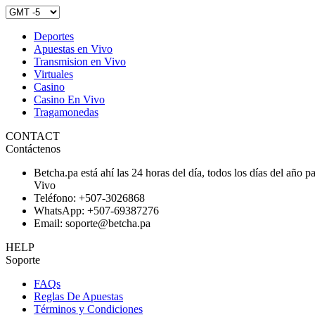
Deportes
Apuestas en Vivo
Transmision en Vivo
Virtuales
Casino
Casino En Vivo
Tragamonedas
CONTACT
Contáctenos
Betcha.pa está ahí las 24 horas del día, todos los días del año
Vivo
Teléfono:
+507-3026868
WhatsApp:
+507-69387276
Email:
soporte@betcha.pa
HELP
Soporte
FAQs
Reglas De Apuestas
Términos y Condiciones