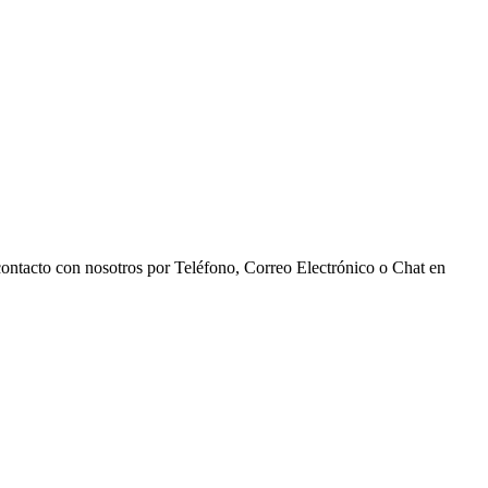
n contacto con nosotros por Teléfono, Correo Electrónico o Chat en