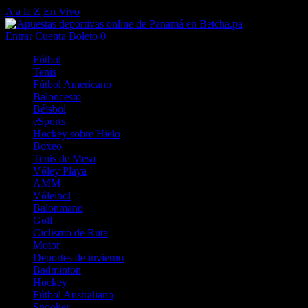
A a la Z
En Vivo
Entrar
Cuenta
Boleto
0
Fútbol
Tenis
Fútbol Americano
Baloncesto
Béisbol
eSports
Hockey sobre Hielo
Boxeo
Tenis de Mesa
Vóley Playa
AMM
Vóleibol
Balonmano
Golf
Ciclismo de Ruta
Motor
Deportes de invierno
Badminton
Hockey
Fútbol Australiano
Snooker