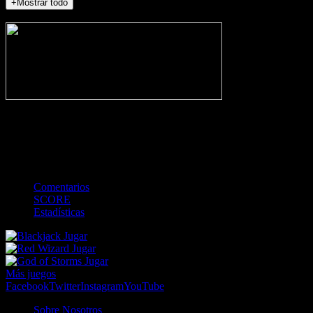
+Mostrar todo
NO_INCIDENTS
-
Gol
Tarjeta amarilla
Roja
Córner
Penalti
FKIC
Sustitución
0
-
-
-
-
-
-
0
-
-
-
-
-
-
Comentarios
SCORE
Estadísticas
Jugar
Jugar
Jugar
Más juegos
Facebook
Twitter
Instagram
YouTube
Sobre Nosotros