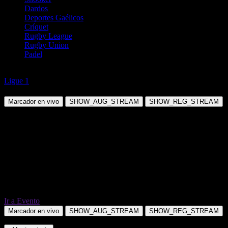
Dardos
Deportes Gaélicos
Críquet
Rugby League
Rugby Union
Padel
Fútbol
Ligue 1
Lyon vs PSG
Marcador en vivo
SHOW_AUG_STREAM
SHOW_REG_STREAM
Ir a Evento
Marcador en vivo
SHOW_AUG_STREAM
SHOW_REG_STREAM