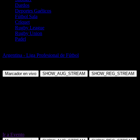
Dardos
Deportes Gaélicos
Fútbol Sala
Críquet
Rugby League
Rugby Union
Padel
Fútbol
Argentina - Liga Profesional de Fútbol
Talleres de Cordoba vs
Platense
Marcador en vivo
SHOW_AUG_STREAM
SHOW_REG_STREAM
Ir a Evento