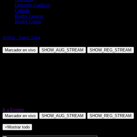
Deportes Gaélicos
Críquet
Rugby League
Rugby Union
Fútbol
Serbia - Super Liga
Radnicki Nis vs Vojvodina Novi Sad
Marcador en vivo
SHOW_AUG_STREAM
SHOW_REG_STREAM
Ir a Evento
Marcador en vivo
SHOW_AUG_STREAM
SHOW_REG_STREAM
+Mostrar todo
NO_INCIDENTS