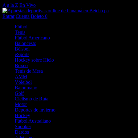
A a la Z
En Vivo
Entrar
Cuenta
Boleto
0
Fútbol
Tenis
Fútbol Americano
Baloncesto
Béisbol
eSports
Hockey sobre Hielo
Boxeo
Tenis de Mesa
AMM
Vóleibol
Balonmano
Golf
Ciclismo de Ruta
Motor
Deportes de invierno
Hockey
Fútbol Australiano
Snooker
Dardos
Atletismo