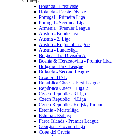
Europa
Holanda - Eredivisie
Holanda - Eerste Divisie
Portugal - Primeira Liga
Portugal - Segunda Liga
Armenia - Premier League
Austria - Bundesliga
Austria - 2. Liga
Austria - Regional League
Austria - Landesliga
Belgica - 1ra División A
Bosnia & Herzegovina - Premier Liga
Bulgaria - First League
Bulgaria - Second League
Croatia - HNL
República Checa - First League
República Checa - Liga 2
Czech Republic - 3.Liga
Czech Republic - 4.Liga
Czech Republic - Krajsky Prebor
Estonia - Meistriliiga
Estonia - Esiliiga
Faroe Islands - Premier League
Georgia - Erovnuli Liga
Copa del Grecia