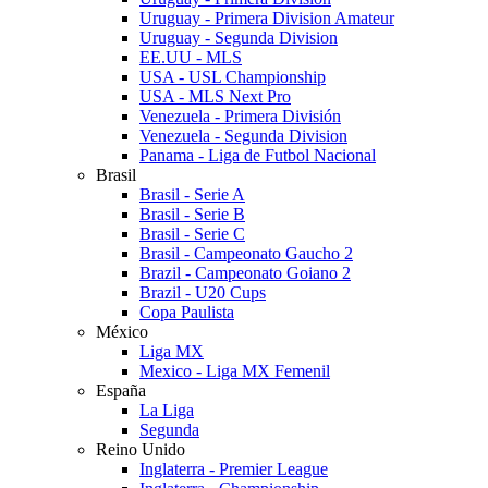
Uruguay - Primera Division Amateur
Uruguay - Segunda Division
EE.UU - MLS
USA - USL Championship
USA - MLS Next Pro
Venezuela - Primera División
Venezuela - Segunda Division
Panama - Liga de Futbol Nacional
Brasil
Brasil - Serie A
Brasil - Serie B
Brasil - Serie C
Brasil - Campeonato Gaucho 2
Brazil - Campeonato Goiano 2
Brazil - U20 Cups
Copa Paulista
México
Liga MX
Mexico - Liga MX Femenil
España
La Liga
Segunda
Reino Unido
Inglaterra - Premier League