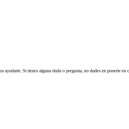
 para ayudarte. Si tienes alguna duda o pregunta, no dudes en ponerte e