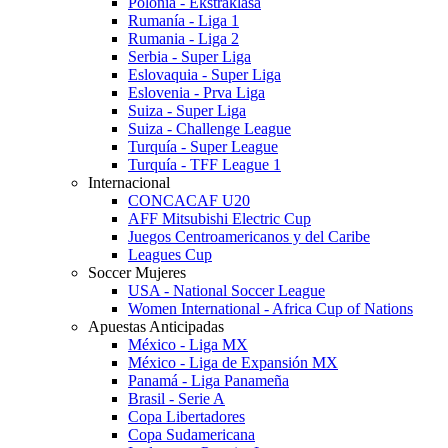
Polonia - Ekstraklasa
Rumanía - Liga 1
Rumania - Liga 2
Serbia - Super Liga
Eslovaquia - Super Liga
Eslovenia - Prva Liga
Suiza - Super Liga
Suiza - Challenge League
Turquía - Super League
Turquía - TFF League 1
Internacional
CONCACAF U20
AFF Mitsubishi Electric Cup
Juegos Centroamericanos y del Caribe
Leagues Cup
Soccer Mujeres
USA - National Soccer League
Women International - Africa Cup of Nations
Apuestas Anticipadas
México - Liga MX
México - Liga de Expansión MX
Panamá - Liga Panameña
Brasil - Serie A
Copa Libertadores
Copa Sudamericana