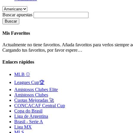
Buscar apuestas
Buscar
Mis Favoritos
Actualmente no tiene favoritos. Añada favoritos para verlos siempre a
Cargando tus favoritos, por favor espere…
Enlaces rápidos
MLB ⚾
Leagues Cup🏆
Amistosos Clubes Elite
Amistosos Clubes
Cuotas Mejoradas 🚀
CONCACAF Central Cup
Copa do Brasil
Liga de Argentina
Brasil - Serie A
Liga MX
MLS