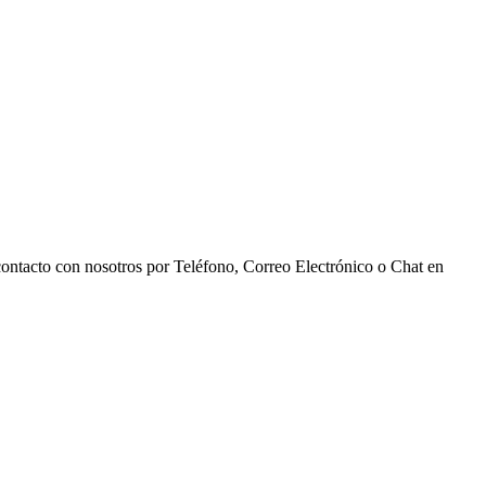
n contacto con nosotros por Teléfono, Correo Electrónico o Chat en