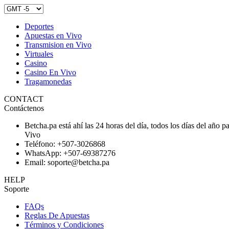
Deportes
Apuestas en Vivo
Transmision en Vivo
Virtuales
Casino
Casino En Vivo
Tragamonedas
CONTACT
Contáctenos
Betcha.pa está ahí las 24 horas del día, todos los días del año
Vivo
Teléfono:
+507-3026868
WhatsApp:
+507-69387276
Email:
soporte@betcha.pa
HELP
Soporte
FAQs
Reglas De Apuestas
Términos y Condiciones