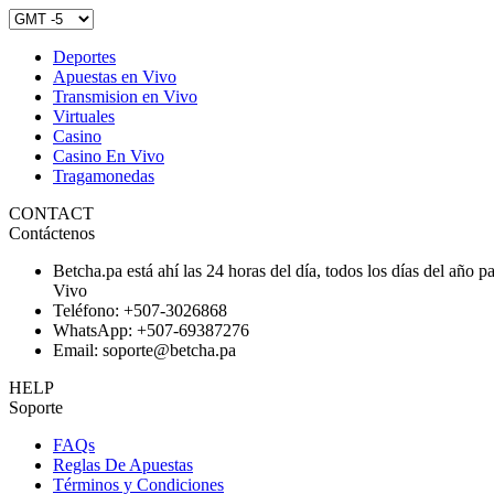
Deportes
Apuestas en Vivo
Transmision en Vivo
Virtuales
Casino
Casino En Vivo
Tragamonedas
CONTACT
Contáctenos
Betcha.pa está ahí las 24 horas del día, todos los días del año
Vivo
Teléfono:
+507-3026868
WhatsApp:
+507-69387276
Email:
soporte@betcha.pa
HELP
Soporte
FAQs
Reglas De Apuestas
Términos y Condiciones