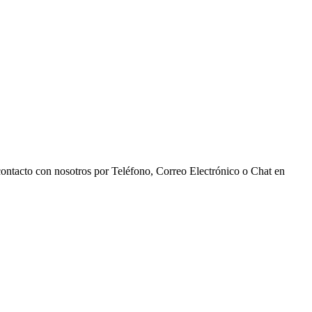
n contacto con nosotros por Teléfono, Correo Electrónico o Chat en