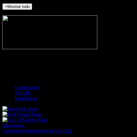
+Mostrar todo
NO_INCIDENTS
-
Gol
Tarjeta amarilla
Roja
Córner
Penalti
FKIC
Sustitución
0
-
-
-
-
-
-
0
-
-
-
-
-
-
Comentarios
SCORE
Estadísticas
Jugar
Jugar
Jugar
Más juegos
Facebook
Twitter
Instagram
YouTube