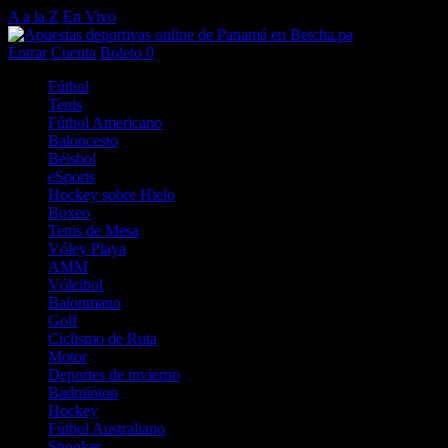
A a la Z
En Vivo
Entrar
Cuenta
Boleto
0
Fútbol
Tenis
Fútbol Americano
Baloncesto
Béisbol
eSports
Hockey sobre Hielo
Boxeo
Tenis de Mesa
Vóley Playa
AMM
Vóleibol
Balonmano
Golf
Ciclismo de Ruta
Motor
Deportes de invierno
Badminton
Hockey
Fútbol Australiano
Snooker