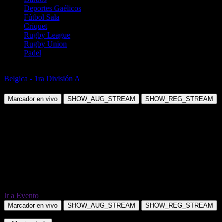
Deportes Gaélicos
Fútbol Sala
Críquet
Rugby League
Rugby Union
Padel
Fútbol
Belgica - 1ra División A
Cercle Brugge vs OH Leuven
Marcador en vivo
SHOW_AUG_STREAM
SHOW_REG_STREAM
Ir a Evento
Marcador en vivo
SHOW_AUG_STREAM
SHOW_REG_STREAM