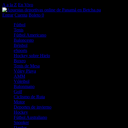
A a la Z
En Vivo
Entrar
Cuenta
Boleto
0
Fútbol
Tenis
Fútbol Americano
Baloncesto
Béisbol
eSports
Hockey sobre Hielo
Boxeo
Tenis de Mesa
Vóley Playa
AMM
Vóleibol
Balonmano
Golf
Ciclismo de Ruta
Motor
Deportes de invierno
Hockey
Fútbol Australiano
Snooker
Dardos