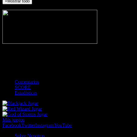
+Mostrar todo
NO_INCIDENTS
-
Gol
Tarjeta amarilla
Roja
Córner
Penalti
FKIC
Sustitución
0
-
-
-
-
-
-
0
-
-
-
-
-
-
Comentarios
SCORE
Estadísticas
Jugar
Jugar
Jugar
Más juegos
Facebook
Twitter
Instagram
YouTube
Sobre Nosotros