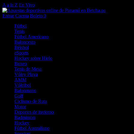
A a la Z
En Vivo
Entrar
Cuenta
Boleto
0
Fútbol
Tenis
Fútbol Americano
Baloncesto
Béisbol
eSports
Hockey sobre Hielo
Boxeo
Tenis de Mesa
Vóley Playa
AMM
Vóleibol
Balonmano
Golf
Ciclismo de Ruta
Motor
Deportes de invierno
Badminton
Hockey
Fútbol Australiano
Snooker