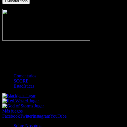
+Mostrar todo
NO_INCIDENTS
-
Gol
Tarjeta amarilla
Roja
Córner
Penalti
FKIC
Sustitución
0
-
-
-
-
-
-
0
-
-
-
-
-
-
Comentarios
SCORE
Estadísticas
Jugar
Jugar
Jugar
Más juegos
Facebook
Twitter
Instagram
YouTube
Sobre Nosotros