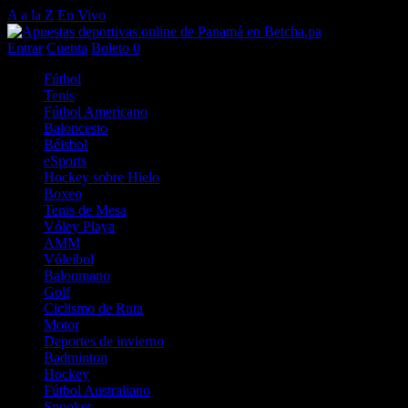
A a la Z
En Vivo
Entrar
Cuenta
Boleto
0
Fútbol
Tenis
Fútbol Americano
Baloncesto
Béisbol
eSports
Hockey sobre Hielo
Boxeo
Tenis de Mesa
Vóley Playa
AMM
Vóleibol
Balonmano
Golf
Ciclismo de Ruta
Motor
Deportes de invierno
Badminton
Hockey
Fútbol Australiano
Snooker