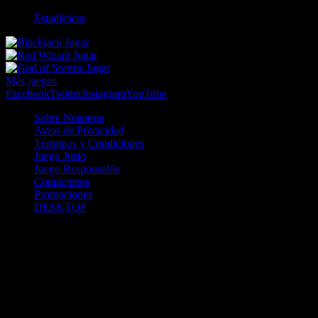
Estadísticas
Jugar
Jugar
Jugar
Más juegos
Facebook
Twitter
Instagram
YouTube
Sobre Nosotros
Aviso de Privacidad
Términos y Condiciones
Juego Justo
Juego Responsable
Contáctenos
Promociones
DESKTOP
Betcha.pa es operado por ONJOC, CORP. una compañía registrada
en la República de Panamá, autorizada y regulada por la Junta de
Control de Juegos de la Repúlblica de Panamá a través del Contrato
de Admnistración y Operación de Juegos de Suerte y Azar a través
de Internet No. JCJ-03-2020, debidamente refrendado por la
Contraloría de la República de Panamá el día 15 de junio de 2020
con oficinas en Urbanización Costa del Este, PH Plaza Real,