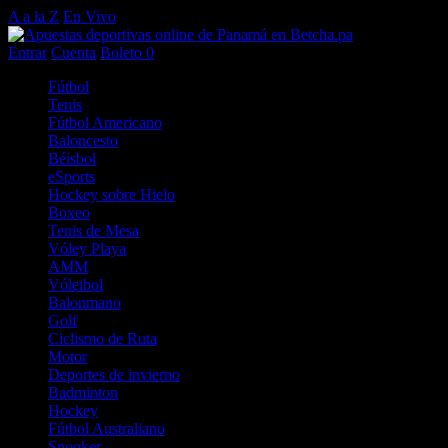
A a la Z
En Vivo
Entrar
Cuenta
Boleto
0
Fútbol
Tenis
Fútbol Americano
Baloncesto
Béisbol
eSports
Hockey sobre Hielo
Boxeo
Tenis de Mesa
Vóley Playa
AMM
Vóleibol
Balonmano
Golf
Ciclismo de Ruta
Motor
Deportes de invierno
Badminton
Hockey
Fútbol Australiano
Snooker