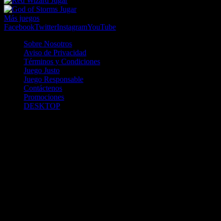
Jugar
Jugar
Más juegos
Facebook
Twitter
Instagram
YouTube
Sobre Nosotros
Aviso de Privacidad
Términos y Condiciones
Juego Justo
Juego Responsable
Contáctenos
Promociones
DESKTOP
Betcha.pa es operado por ONJOC, CORP. una compañía registrada
en la República de Panamá, autorizada y regulada por la Junta de
Control de Juegos de la Repúlblica de Panamá a través del Contrato
de Admnistración y Operación de Juegos de Suerte y Azar a través
de Internet No. JCJ-03-2020, debidamente refrendado por la
Contraloría de la República de Panamá el día 15 de junio de 2020
con oficinas en Urbanización Costa del Este, PH Plaza Real,
Oficina 403, Corregimiento de Juan Díaz, República de Panamá,
localizables al telefóno +(507) 304-8693 y correo electrónico
info@onjoc.com