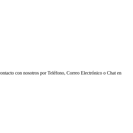
n contacto con nosotros por Teléfono, Correo Electrónico o Chat en