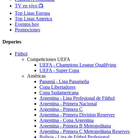
TV en vivo 📺
Top Ligas Europa
Top Ligas America
Eventos hoy
Promociones
Deportes
Fútbol
Competiciones UEFA
UEFA - Champions League Qualifying
UEFA - Super Copa
Américas
Panamá - Liga Panameña
Copa Libertadores
Copa Sudamericana
Argentina - Liga Profesional de Fútbol
Argentina - Primera Nacional
Argentina - Primera C
Argentina - Primera Division Reserves
Argentina - Copa Argentina
Argentina - Primera B Metropolitana
Argentina - Primera C Metropolitana Reserves
Bolivia - Liga de Fútbol Profesional