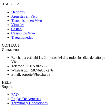
Deportes
Apuestas en Vivo
Transmision en Vivo
Virtuales
Casino
Casino En Vivo
Tragamonedas
CONTACT
Contáctenos
Betcha.pa está ahí las 24 horas del día, todos los días del año
Vivo
Teléfono:
+507-3026868
WhatsApp:
+507-69387276
Email:
soporte@betcha.pa
HELP
Soporte
FAQs
Reglas De Apuestas
Términos y Condiciones