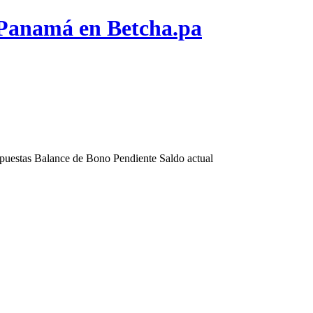
puestas
Balance de Bono Pendiente
Saldo actual