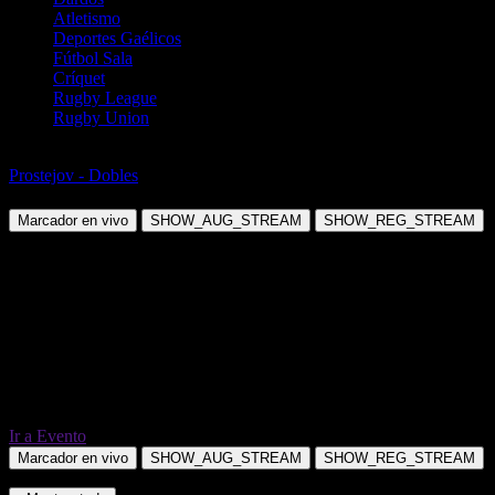
Atletismo
Deportes Gaélicos
Fútbol Sala
Críquet
Rugby League
Rugby Union
Tenis
Prostejov - Dobles
Pokorny L / Sachko V vs Mansouri S / Poljak D
Marcador en vivo
SHOW_AUG_STREAM
SHOW_REG_STREAM
Ir a Evento
Marcador en vivo
SHOW_AUG_STREAM
SHOW_REG_STREAM