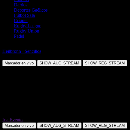
Dardos
Deportes Gaélicos
Fútbol Sala
Críquet
Rugby League
Rugby Union
Padel
Tenis
Heilbronn - Sencillos
Guy Den Ouden vs Emilio Nava
Marcador en vivo
SHOW_AUG_STREAM
SHOW_REG_STREAM
Ir a Evento
Marcador en vivo
SHOW_AUG_STREAM
SHOW_REG_STREAM