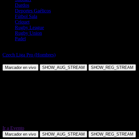
Dardos
Deportes Gaélicos
Fútbol Sala
Críquet
Rugby League
Rugby Union
Padel
Tenis de Mesa
Czech Liga Pro (Hombres)
Jiri Grohsgott vs Stanislav Mazanek
Marcador en vivo
SHOW_AUG_STREAM
SHOW_REG_STREAM
Ir a Evento
Marcador en vivo
SHOW_AUG_STREAM
SHOW_REG_STREAM