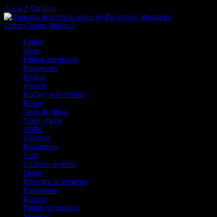
A a la Z
En Vivo
Entrar
Cuenta
Boleto
0
Fútbol
Tenis
Fútbol Americano
Baloncesto
Béisbol
eSports
Hockey sobre Hielo
Boxeo
Tenis de Mesa
Vóley Playa
AMM
Vóleibol
Balonmano
Golf
Ciclismo de Ruta
Motor
Deportes de invierno
Badminton
Hockey
Fútbol Australiano
Snooker