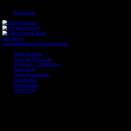
TOTAL
Estadísticas
Jugar
Jugar
Jugar
Más juegos
Facebook
Twitter
Instagram
YouTube
Sobre Nosotros
Aviso de Privacidad
Términos y Condiciones
Juego Justo
Juego Responsable
Contáctenos
Promociones
DESKTOP
Betcha.pa es operado por ONJOC, CORP. una compañía registrada
en la República de Panamá, autorizada y regulada por la Junta de
Control de Juegos de la Repúlblica de Panamá a través del Contrato
de Admnistración y Operación de Juegos de Suerte y Azar a través
de Internet No. JCJ-03-2020, debidamente refrendado por la
Contraloría de la República de Panamá el día 15 de junio de 2020