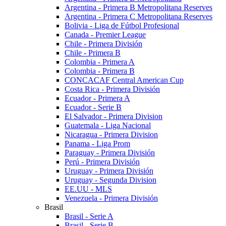
Argentina - Primera B Metropolitana Reserves
Argentina - Primera C Metropolitana Reserves
Bolivia - Liga de Fútbol Profesional
Canada - Premier League
Chile - Primera División
Chile - Primera B
Colombia - Primera A
Colombia - Primera B
CONCACAF Central American Cup
Costa Rica - Primera División
Ecuador - Primera A
Ecuador - Serie B
El Salvador - Primera Division
Guatemala - Liga Nacional
Nicaragua - Primera Division
Panama - Liga Prom
Paraguay - Primera División
Perú - Primera División
Uruguay - Primera División
Uruguay - Segunda Division
EE.UU - MLS
Venezuela - Primera División
Brasil
Brasil - Serie A
Brasil - Serie B