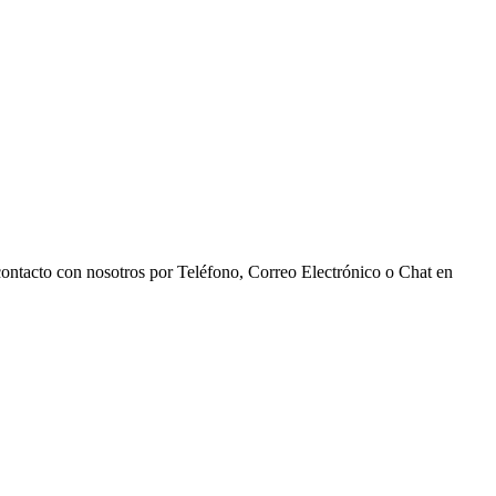
n contacto con nosotros por Teléfono, Correo Electrónico o Chat en