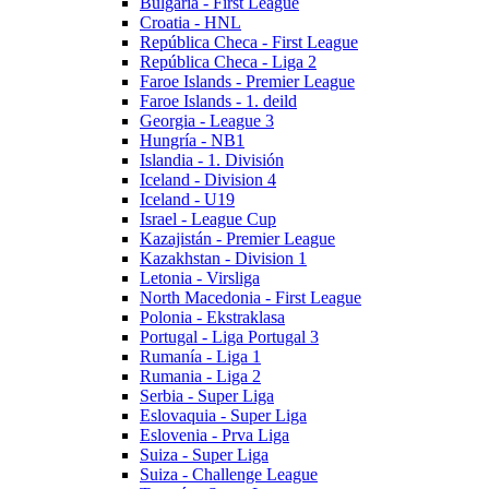
Bulgaria - First League
Croatia - HNL
República Checa - First League
República Checa - Liga 2
Faroe Islands - Premier League
Faroe Islands - 1. deild
Georgia - League 3
Hungría - NB1
Islandia - 1. División
Iceland - Division 4
Iceland - U19
Israel - League Cup
Kazajistán - Premier League
Kazakhstan - Division 1
Letonia - Virsliga
North Macedonia - First League
Polonia - Ekstraklasa
Portugal - Liga Portugal 3
Rumanía - Liga 1
Rumania - Liga 2
Serbia - Super Liga
Eslovaquia - Super Liga
Eslovenia - Prva Liga
Suiza - Super Liga
Suiza - Challenge League