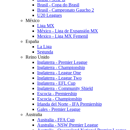
Brasil - Copa do Brasil
Brasil - Campeonato Gaucho 2
U20 Leagues
México
Liga MX
México - Liga de Expansión MX
Mexico - Liga MX Femenil
España
La Liga
Segunda
Reino Unido
Inglaterra - Premier League
Inglaterra - Championship
Inglaterra - League One
Inglaterra - League Two
Inglaterra - EFL Cup
Inglaterra - Community Shield
Escocia - Premiership
Escocia - Championship
Irlanda del Norte - IFA Premiership
Gales - Premier League
Australia
Australia - FFA Cup
Australia - NSW Premier League