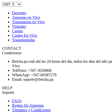
Deportes
Apuestas en Vivo
Transmision en Vivo
Virtuales
Casino
Casino En Vivo
Tragamonedas
CONTACT
Contáctenos
Betcha.pa está ahí las 24 horas del día, todos los días del año
Vivo
Teléfono:
+507-3026868
WhatsApp:
+507-69387276
Email:
soporte@betcha.pa
HELP
Soporte
FAQs
Reglas De Apuestas
Términos y Condiciones