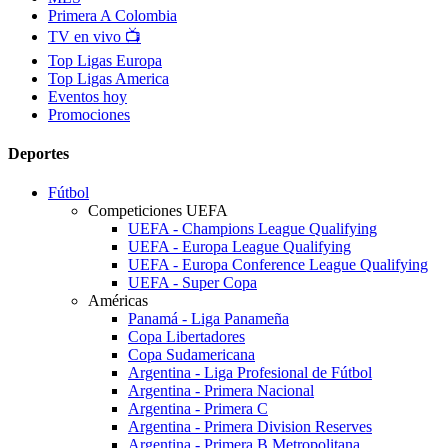
Primera A Colombia
TV en vivo 📺
Top Ligas Europa
Top Ligas America
Eventos hoy
Promociones
Deportes
Fútbol
Competiciones UEFA
UEFA - Champions League Qualifying
UEFA - Europa League Qualifying
UEFA - Europa Conference League Qualifying
UEFA - Super Copa
Américas
Panamá - Liga Panameña
Copa Libertadores
Copa Sudamericana
Argentina - Liga Profesional de Fútbol
Argentina - Primera Nacional
Argentina - Primera C
Argentina - Primera Division Reserves
Argentina - Primera B Metropolitana