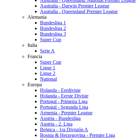
Australia - Queensland National Premier League
Australia - Darwin Premier League
Australia - Queensland Premier League
Alemania
Bundesliga 1
Bundesliga 2
Bundesliga 3
Super Cup
Italia
Serie A
Francia
Super Cup
Ligue 1
Ligue 2
National
Europa
Holanda - Eredivisie
Holanda - Eerste Divisie
Portugal - Primeira Liga
Portugal - Segunda Liga
Armenia - Premier League
Austria - Bundesliga
Austria - 2. Liga
Belgica - 1ra División A
Bosnia & Herzegovina - Premier Liga