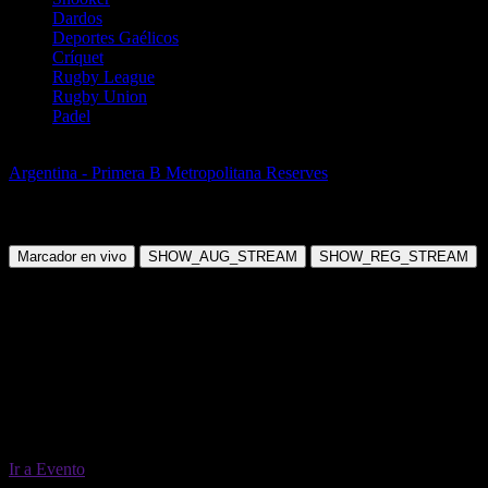
Dardos
Deportes Gaélicos
Críquet
Rugby League
Rugby Union
Padel
Fútbol
Argentina - Primera B Metropolitana Reserves
CA Agropecuario
(R) vs CA Los Andes (R)
Jueves, 04 Jun 2026 11:00:00
Marcador en vivo
SHOW_AUG_STREAM
SHOW_REG_STREAM
Ir a Evento