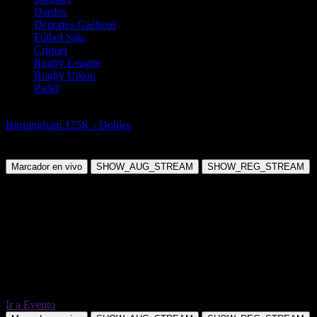
Dardos
Deportes Gaélicos
Fútbol Sala
Críquet
Rugby League
Rugby Union
Padel
Tenis
Birmingham 125K - Dobles
Naef C / Webley-Smith E vs Dart H /
Lumsden M
Marcador en vivo
SHOW_AUG_STREAM
SHOW_REG_STREAM
Ir a Evento