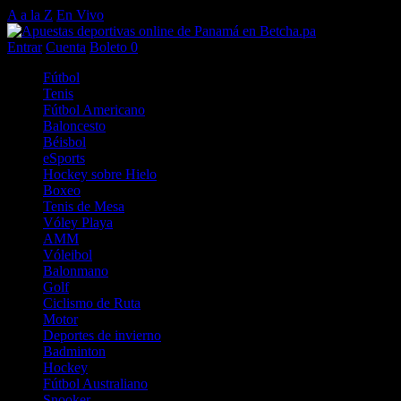
A a la Z
En Vivo
Entrar
Cuenta
Boleto
0
Fútbol
Tenis
Fútbol Americano
Baloncesto
Béisbol
eSports
Hockey sobre Hielo
Boxeo
Tenis de Mesa
Vóley Playa
AMM
Vóleibol
Balonmano
Golf
Ciclismo de Ruta
Motor
Deportes de invierno
Badminton
Hockey
Fútbol Australiano
Snooker