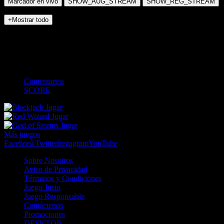
Marcador en vivo
SHOW_AUG_STREAM
SHOW_REG_STREAM
+Mostrar todo
NO_INCIDENTS
WTA
-
-
-
-
Comentarios
SCORE
Jugar
Jugar
Jugar
Más juegos
Facebook
Twitter
Instagram
YouTube
Sobre Nosotros
Aviso de Privacidad
Términos y Condiciones
Juego Justo
Juego Responsable
Contáctenos
Promociones
DESKTOP