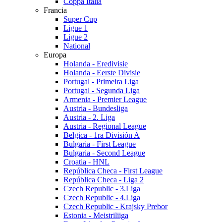
Coppa Italia
Francia
Super Cup
Ligue 1
Ligue 2
National
Europa
Holanda - Eredivisie
Holanda - Eerste Divisie
Portugal - Primeira Liga
Portugal - Segunda Liga
Armenia - Premier League
Austria - Bundesliga
Austria - 2. Liga
Austria - Regional League
Belgica - 1ra División A
Bulgaria - First League
Bulgaria - Second League
Croatia - HNL
República Checa - First League
República Checa - Liga 2
Czech Republic - 3.Liga
Czech Republic - 4.Liga
Czech Republic - Krajsky Prebor
Estonia - Meistriliiga