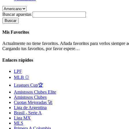
Buscar apuestas
Buscar
Mis Favoritos
Actualmente no tiene favoritos. Añada favoritos para verlos siempre a
Cargando tus favoritos, por favor espere…
Enlaces rápidos
LPF
MLB ⚾
Leagues Cup🏆
Amistosos Clubes Elite
Amistosos Clubes
Cuotas Mejoradas 🚀
Liga de Argentina
Brasil - Serie A
Liga MX
MLS
Primera A Colombia