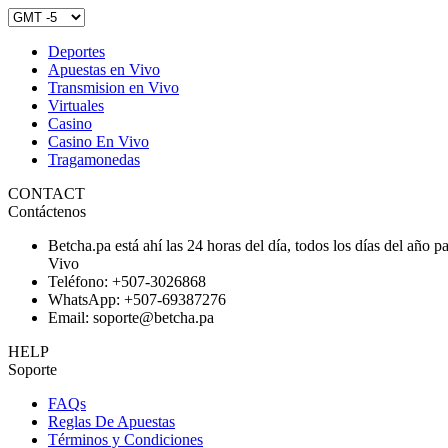
Deportes
Apuestas en Vivo
Transmision en Vivo
Virtuales
Casino
Casino En Vivo
Tragamonedas
CONTACT
Contáctenos
Betcha.pa está ahí las 24 horas del día, todos los días del año
Vivo
Teléfono:
+507-3026868
WhatsApp:
+507-69387276
Email:
soporte@betcha.pa
HELP
Soporte
FAQs
Reglas De Apuestas
Términos y Condiciones