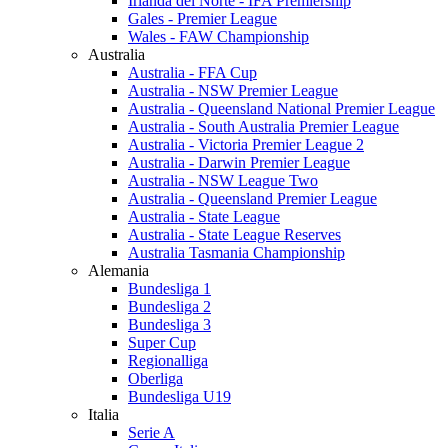
Irlanda del Norte - IFA Premiership
Gales - Premier League
Wales - FAW Championship
Australia
Australia - FFA Cup
Australia - NSW Premier League
Australia - Queensland National Premier League
Australia - South Australia Premier League
Australia - Victoria Premier League 2
Australia - Darwin Premier League
Australia - NSW League Two
Australia - Queensland Premier League
Australia - State League
Australia - State League Reserves
Australia Tasmania Championship
Alemania
Bundesliga 1
Bundesliga 2
Bundesliga 3
Super Cup
Regionalliga
Oberliga
Bundesliga U19
Italia
Serie A