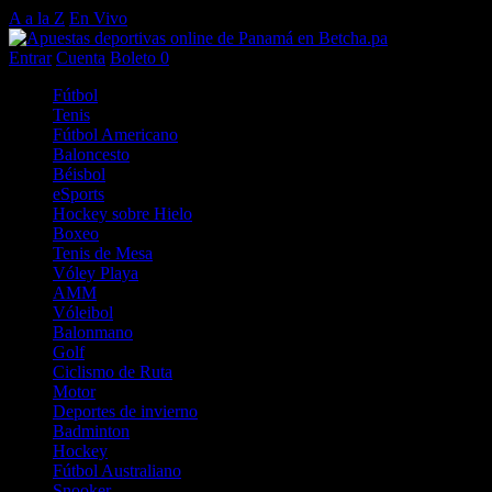
A a la Z
En Vivo
Entrar
Cuenta
Boleto
0
Fútbol
Tenis
Fútbol Americano
Baloncesto
Béisbol
eSports
Hockey sobre Hielo
Boxeo
Tenis de Mesa
Vóley Playa
AMM
Vóleibol
Balonmano
Golf
Ciclismo de Ruta
Motor
Deportes de invierno
Badminton
Hockey
Fútbol Australiano
Snooker