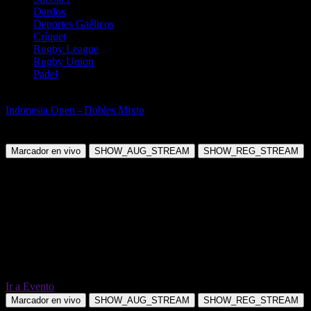
Dardos
Deportes Gaélicos
Críquet
Rugby League
Rugby Union
Padel
Badminton
Indonesia Open - Dobles Mixto
Feng Y Z / Huang D P vs Cheng X
/ Zhang C
Marcador en vivo
SHOW_AUG_STREAM
SHOW_REG_STREAM
Ir a Evento
Marcador en vivo
SHOW_AUG_STREAM
SHOW_REG_STREAM