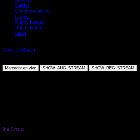
Dardos
Deportes Gaélicos
Críquet
Rugby League
Rugby Union
Padel
Boxeo
Apuestas Boxeo
Katie Taylor vs Flora Pili
Sábado, 05 Sep 2026 16:00:00
Marcador en vivo
SHOW_AUG_STREAM
SHOW_REG_STREAM
Ir a Evento
05 Sep 16:00