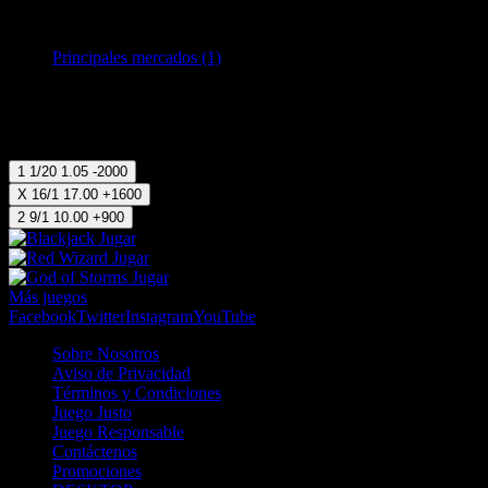
Todos los mercados (1)
Cambiar
Principales mercados (1)
Crear Apuesta
RECUPERAR APUESTA DISPONIBLE
Ganador
1
1/20
1.05
-2000
X
16/1
17.00
+1600
2
9/1
10.00
+900
Jugar
Jugar
Jugar
Más juegos
Facebook
Twitter
Instagram
YouTube
Sobre Nosotros
Aviso de Privacidad
Términos y Condiciones
Juego Justo
Juego Responsable
Contáctenos
Promociones