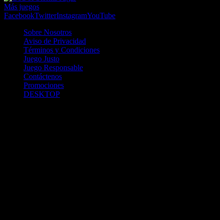
Más juegos
Facebook
Twitter
Instagram
YouTube
Sobre Nosotros
Aviso de Privacidad
Términos y Condiciones
Juego Justo
Juego Responsable
Contáctenos
Promociones
DESKTOP
Betcha.pa es operado por ONJOC, CORP. una compañía registrada
en la República de Panamá, autorizada y regulada por la Junta de
Control de Juegos de la Repúlblica de Panamá a través del Contrato
de Admnistración y Operación de Juegos de Suerte y Azar a través
de Internet No. JCJ-03-2020, debidamente refrendado por la
Contraloría de la República de Panamá el día 15 de junio de 2020
con oficinas en Urbanización Costa del Este, PH Plaza Real,
Oficina 403, Corregimiento de Juan Díaz, República de Panamá,
localizables al telefóno +(507) 304-8693 y correo electrónico
info@onjoc.com
SPACEWONDER HOLDINGS LIMITED es una filial europea de