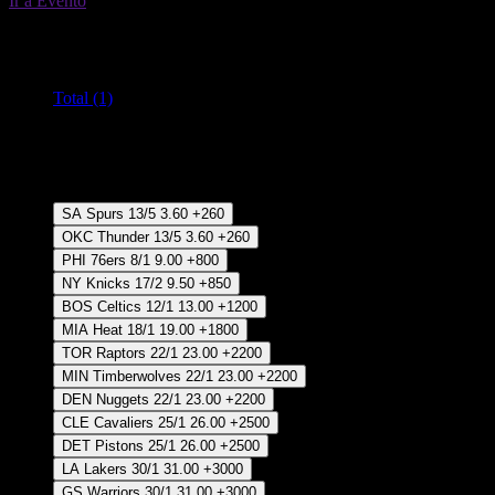
Ir a Evento
19 Jun 19:00
Todos los mercados (1)
Cambiar
Total (1)
Crear Apuesta
RECUPERAR APUESTA DISPONIBLE
Ganador
SA Spurs
13/5
3.60
+260
OKC Thunder
13/5
3.60
+260
PHI 76ers
8/1
9.00
+800
NY Knicks
17/2
9.50
+850
BOS Celtics
12/1
13.00
+1200
MIA Heat
18/1
19.00
+1800
TOR Raptors
22/1
23.00
+2200
MIN Timberwolves
22/1
23.00
+2200
DEN Nuggets
22/1
23.00
+2200
CLE Cavaliers
25/1
26.00
+2500
DET Pistons
25/1
26.00
+2500
LA Lakers
30/1
31.00
+3000
GS Warriors
30/1
31.00
+3000