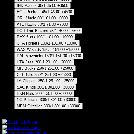
IND Pacers
35/1
36.00
+3500
HOU Rockets
45/1
46.00
+4500
ORL Magic
60/1
61.00
+6000
ATL Hawks
70/1
71.00
+7000
POR Trail Blazers
75/1
76.00
+7500
PHX Suns
100/1
101.00
+10000
CHA Hornets
100/1
101.00
+10000
WAS Wizards
150/1
151.00
+15000
DAL Mavericks
150/1
151.00
+15000
UTA Jazz
200/1
201.00
+20000
MIL Bucks
250/1
251.00
+25000
CHI Bulls
250/1
251.00
+25000
LA Clippers
250/1
251.00
+25000
SAC Kings
300/1
301.00
+30000
BKN Nets
300/1
301.00
+30000
NO Pelicans
300/1
301.00
+30000
MEM Grizzlies
300/1
301.00
+30000
1/2 Pronósticos posición 1-2
Jugar
Jugar
Jugar