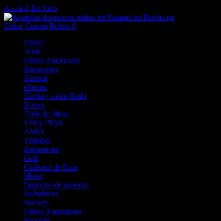
A a la Z
En Vivo
Entrar
Cuenta
Boleto
0
Fútbol
Tenis
Fútbol Americano
Baloncesto
Béisbol
eSports
Hockey sobre Hielo
Boxeo
Tenis de Mesa
Vóley Playa
AMM
Vóleibol
Balonmano
Golf
Ciclismo de Ruta
Motor
Deportes de invierno
Badminton
Hockey
Fútbol Australiano
Snooker