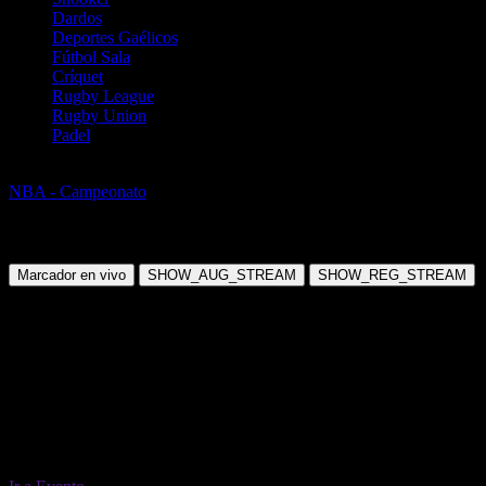
Dardos
Deportes Gaélicos
Fútbol Sala
Críquet
Rugby League
Rugby Union
Padel
Baloncesto
NBA - Campeonato
NBA Championship 2026/27 (including play-
offs)
Sábado, 19 Jun 2027 19:00:00
Marcador en vivo
SHOW_AUG_STREAM
SHOW_REG_STREAM