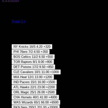
Ir a Evento
01 Jun 12:00
Todos los mercados (1)
Cambiar
Total (1)
Crear Apuesta
RECUPERAR APUESTA DISPONIBLE
Ganador
NY Knicks
16/5
4.20
+320
PHI 76ers
7/2
4.50
+350
BOS Celtics
11/2
6.50
+550
TOR Raptors
8/1
9.00
+800
DET Pistons
17/2
9.50
+850
CLE Cavaliers
10/1
11.00
+1000
MIA Heat
12/1
13.00
+1200
IND Pacers
15/1
16.00
+1500
ATL Hawks
22/1
23.00
+2200
ORL Magic
25/1
26.00
+2500
CHA Hornets
40/1
41.00
+4000
WAS Wizards
65/1
66.00
+6500
BKN Nets
200/1
201.00
+20000