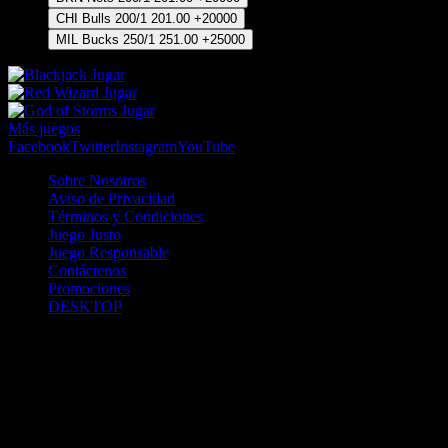
CHI Bulls
200/1
201.00
+20000
MIL Bucks
250/1
251.00
+25000
Jugar
Jugar
Jugar
Más juegos
Facebook
Twitter
Instagram
YouTube
Sobre Nosotros
Aviso de Privacidad
Términos y Condiciones
Juego Justo
Juego Responsable
Contáctenos
Promociones
DESKTOP
Betcha.pa es operado por ONJOC, CORP. una compañía registrada
en la República de Panamá, autorizada y regulada por la Junta de
Control de Juegos de la Repúlblica de Panamá a través del Contrato
de Admnistración y Operación de Juegos de Suerte y Azar a través
de Internet No. JCJ-03-2020, debidamente refrendado por la
Contraloría de la República de Panamá el día 15 de junio de 2020