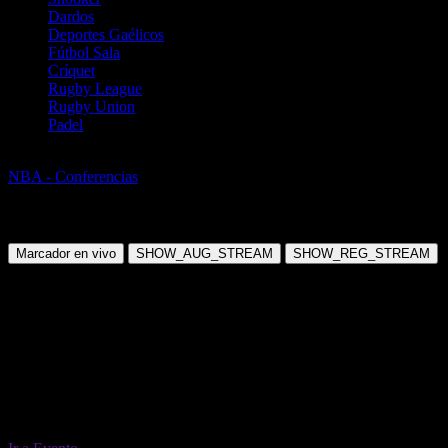
Dardos
Deportes Gaélicos
Fútbol Sala
Críquet
Rugby League
Rugby Union
Padel
Baloncesto
NBA - Conferencias
NBA - Eastern Conference 2026/27 (including
play-offs)
Martes, 01 Jun 2027 12:00:00
Marcador en vivo
SHOW_AUG_STREAM
SHOW_REG_STREAM