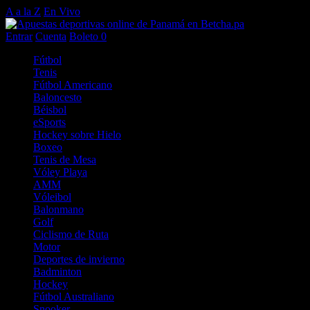
A a la Z
En Vivo
Entrar
Cuenta
Boleto
0
Fútbol
Tenis
Fútbol Americano
Baloncesto
Béisbol
eSports
Hockey sobre Hielo
Boxeo
Tenis de Mesa
Vóley Playa
AMM
Vóleibol
Balonmano
Golf
Ciclismo de Ruta
Motor
Deportes de invierno
Badminton
Hockey
Fútbol Australiano
Snooker