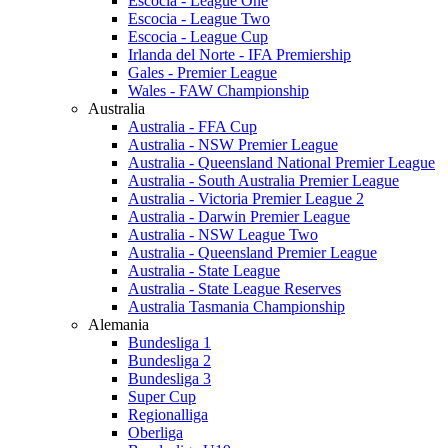
Escocia - League One
Escocia - League Two
Escocia - League Cup
Irlanda del Norte - IFA Premiership
Gales - Premier League
Wales - FAW Championship
Australia
Australia - FFA Cup
Australia - NSW Premier League
Australia - Queensland National Premier League
Australia - South Australia Premier League
Australia - Victoria Premier League 2
Australia - Darwin Premier League
Australia - NSW League Two
Australia - Queensland Premier League
Australia - State League
Australia - State League Reserves
Australia Tasmania Championship
Alemania
Bundesliga 1
Bundesliga 2
Bundesliga 3
Super Cup
Regionalliga
Oberliga