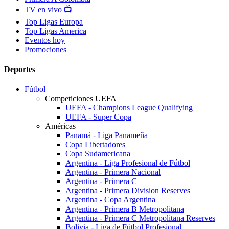
TV en vivo 📺
Top Ligas Europa
Top Ligas America
Eventos hoy
Promociones
Deportes
Fútbol
Competiciones UEFA
UEFA - Champions League Qualifying
UEFA - Super Copa
Américas
Panamá - Liga Panameña
Copa Libertadores
Copa Sudamericana
Argentina - Liga Profesional de Fútbol
Argentina - Primera Nacional
Argentina - Primera C
Argentina - Primera Division Reserves
Argentina - Copa Argentina
Argentina - Primera B Metropolitana
Argentina - Primera C Metropolitana Reserves
Bolivia - Liga de Fútbol Profesional