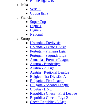
Bundesliga U19
Italia
Serie A
Coppa Italia
Francia
Super Cup
Ligue 1
Ligue 2
National
Europa
Holanda - Eredivisie
Holanda - Eerste Divisie
Portugal - Primeira Liga
Portugal - Segunda Liga
Armenia - Premier League
Austria - Bundesliga
Austria - 2. Liga
Austria - Regional League
Belgica - 1ra División A
Bulgaria - First League
Bulgaria - Second League
Croatia - HNL
República Checa - First League
República Checa - Liga 2
Czech Republic - 3.Liga