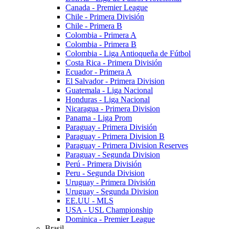
Canada - Premier League
Chile - Primera División
Chile - Primera B
Colombia - Primera A
Colombia - Primera B
Colombia - Liga Antioqueña de Fútbol
Costa Rica - Primera División
Ecuador - Primera A
El Salvador - Primera Division
Guatemala - Liga Nacional
Honduras - Liga Nacional
Nicaragua - Primera Division
Panama - Liga Prom
Paraguay - Primera División
Paraguay - Primera Division B
Paraguay - Primera Division Reserves
Paraguay - Segunda Division
Perú - Primera División
Peru - Segunda Division
Uruguay - Primera División
Uruguay - Segunda Division
EE.UU - MLS
USA - USL Championship
Dominica - Premier League
Brasil