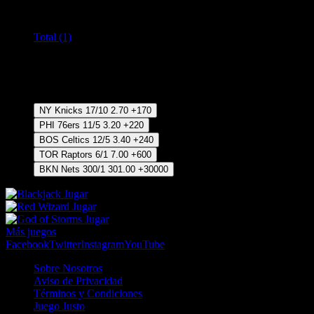
Todos los mercados (1)
Cambiar
Total (1)
Crear Apuesta
RECUPERAR APUESTA DISPONIBLE
Ganador
NY Knicks
17/10
2.70
+170
PHI 76ers
11/5
3.20
+220
BOS Celtics
12/5
3.40
+240
TOR Raptors
6/1
7.00
+600
BKN Nets
300/1
301.00
+30000
Jugar
Jugar
Jugar
Más juegos
Facebook
Twitter
Instagram
YouTube
Sobre Nosotros
Aviso de Privacidad
Términos y Condiciones
Juego Justo