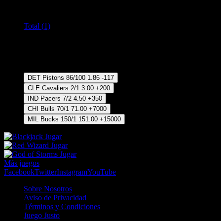
Todos los mercados (1)
Cambiar
Total (1)
Crear Apuesta
RECUPERAR APUESTA DISPONIBLE
Ganador
DET Pistons
86/100
1.86
-117
CLE Cavaliers
2/1
3.00
+200
IND Pacers
7/2
4.50
+350
CHI Bulls
70/1
71.00
+7000
MIL Bucks
150/1
151.00
+15000
Jugar
Jugar
Jugar
Más juegos
Facebook
Twitter
Instagram
YouTube
Sobre Nosotros
Aviso de Privacidad
Términos y Condiciones
Juego Justo