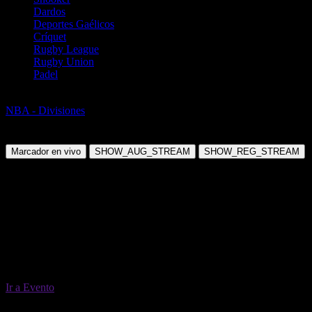
Dardos
Deportes Gaélicos
Críquet
Rugby League
Rugby Union
Padel
Baloncesto
NBA - Divisiones
Central Division 2026/27
Viernes, 30 Abr 2027 12:00:00
Marcador en vivo
SHOW_AUG_STREAM
SHOW_REG_STREAM
Ir a Evento
30 Abr 12:00