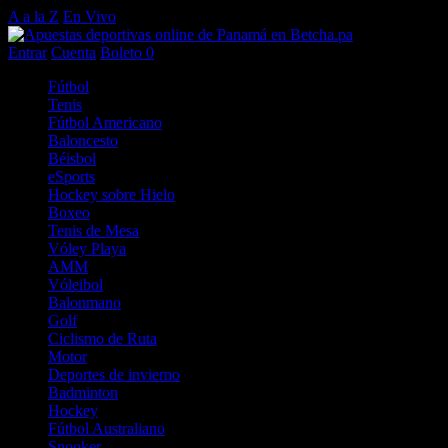
A a la Z
En Vivo
Entrar
Cuenta
Boleto
0
Fútbol
Tenis
Fútbol Americano
Baloncesto
Béisbol
eSports
Hockey sobre Hielo
Boxeo
Tenis de Mesa
Vóley Playa
AMM
Vóleibol
Balonmano
Golf
Ciclismo de Ruta
Motor
Deportes de invierno
Badminton
Hockey
Fútbol Australiano
Snooker