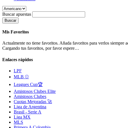
Buscar apuestas
Buscar
Mis Favoritos
Actualmente no tiene favoritos. Añada favoritos para verlos siempre a
Cargando tus favoritos, por favor espere…
Enlaces rápidos
LPF
MLB ⚾
Leagues Cup🏆
Amistosos Clubes Elite
Amistosos Clubes
Cuotas Mejoradas 🚀
Liga de Argentina
Brasil - Serie A
Liga MX
MLS
Primera A Colombia