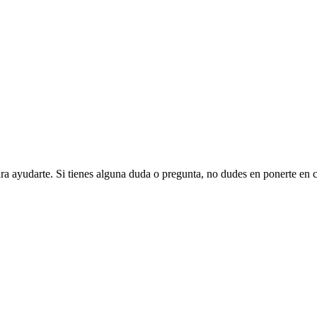
 para ayudarte. Si tienes alguna duda o pregunta, no dudes en ponerte e