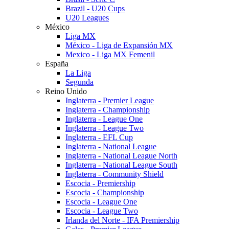
Brazil - U20 Cups
U20 Leagues
México
Liga MX
México - Liga de Expansión MX
Mexico - Liga MX Femenil
España
La Liga
Segunda
Reino Unido
Inglaterra - Premier League
Inglaterra - Championship
Inglaterra - League One
Inglaterra - League Two
Inglaterra - EFL Cup
Inglaterra - National League
Inglaterra - National League North
Inglaterra - National League South
Inglaterra - Community Shield
Escocia - Premiership
Escocia - Championship
Escocia - League One
Escocia - League Two
Irlanda del Norte - IFA Premiership