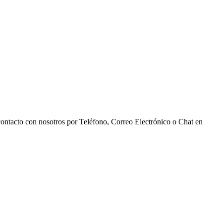
n contacto con nosotros por Teléfono, Correo Electrónico o Chat en