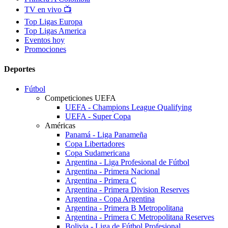
TV en vivo 📺
Top Ligas Europa
Top Ligas America
Eventos hoy
Promociones
Deportes
Fútbol
Competiciones UEFA
UEFA - Champions League Qualifying
UEFA - Super Copa
Américas
Panamá - Liga Panameña
Copa Libertadores
Copa Sudamericana
Argentina - Liga Profesional de Fútbol
Argentina - Primera Nacional
Argentina - Primera C
Argentina - Primera Division Reserves
Argentina - Copa Argentina
Argentina - Primera B Metropolitana
Argentina - Primera C Metropolitana Reserves
Bolivia - Liga de Fútbol Profesional