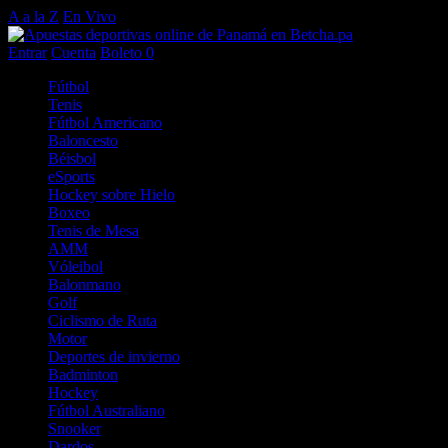
A a la Z
En Vivo
Entrar
Cuenta
Boleto
0
Fútbol
Tenis
Fútbol Americano
Baloncesto
Béisbol
eSports
Hockey sobre Hielo
Boxeo
Tenis de Mesa
AMM
Vóleibol
Balonmano
Golf
Ciclismo de Ruta
Motor
Deportes de invierno
Badminton
Hockey
Fútbol Australiano
Snooker
Dardos